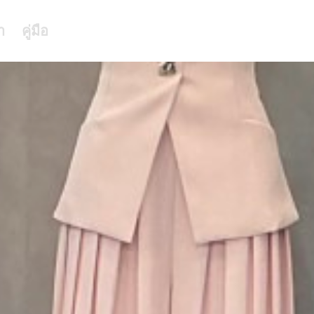
า
คู่มือ