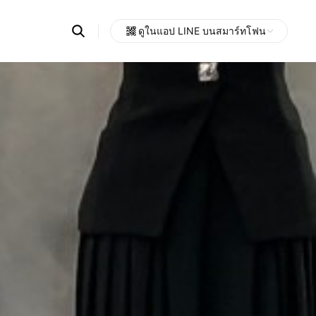
Search
ดูในแอป LINE บนสมาร์ทโฟน
OpenChats
Open
or
search
messages
area