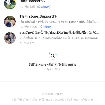
HaritBooster 🦆
สมาชิก 125
เมื่อสักครู่
TleFirstone_SupportTH
เติ้ล มติมันท์ & เฟิร์สวัน วรรณกร #TleFirstone #เติ้ลเฟิร์สวัน #TLE_mtm #Firstone
สมาชิก 5700
เมื่อสักครู่
รวมมัมหมีน้องน้ำปิง/น้องเฟิร์สวัน/พี่เก่งพี่ปัง/พี่เจนิส/น้องก้อง/พี่โทมัส
ผมชื่อยิ้มนะคับจะเรียกสมายด์ก็ได้ ผมเป็นคนชิลๆนะคับไม่ค่อยซีคับ ตามสบายได้เลยคับ กรุณาทำตามกฎด้วยนะคับ
สมาชิก 174
ยังมีโอเพนแชทที่น่าสนใจอีกมากมาย
ดูเพิ่มเติม
(Open
เกี่ยวกับโอเพนแชท
in
(Open
(Open
(Open
คู่มือผู้ใช้มือใหม่
คู่มือการใช้งานอย่างปลอดภัย
ข้อกำหนดการใช้บริการ
a
in
in
in