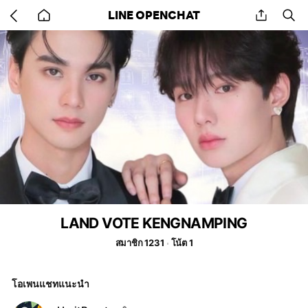
Go
share
se
LINE OPENCHAT
back
to
home
LAND VOTE KENGNAMPING
สมาชิก 1231
โน้ต 1
โอเพนแชทแนะนำ