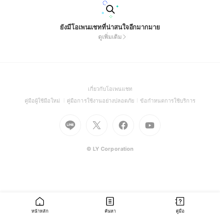
ยังมีโอเพนแชทที่น่าสนใจอีกมากมาย
ดูเพิ่มเติม
(Open
เกี่ยวกับโอเพนแชท
in
(Open
(Open
(Open
คู่มือผู้ใช้มือใหม่
คู่มือการใช้งานอย่างปลอดภัย
ข้อกำหนดการใช้บริการ
a
in
in
in
Go
Go
Go
new
Go
a
a
a
to
to
to
window)
to
new
new
new
Line
X
Facebook
Youtube
window)
window)
window)
(Open
(Open
(Open
(Open
© LY Corporation
in
in
in
in
a
a
a
a
new
new
new
new
window)
window)
window)
window)
หน้าหลัก
ค้นหา
คู่มือ