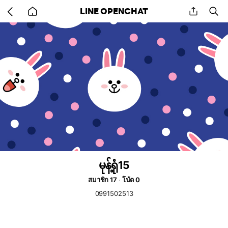
Go
share
se
LINE OPENCHAT
back
to
home
မုန့်ရုံ15
สมาชิก 17
โน้ต 0
0991502513