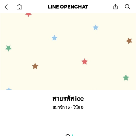
Go
share
se
LINE OPENCHAT
back
to
home
สายรหัส ice
สมาชิก 15
โน้ต 0