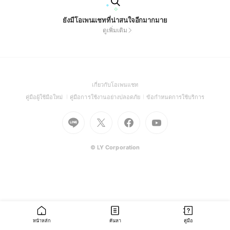
ยังมีโอเพนแชทที่น่าสนใจอีกมากมาย
ดูเพิ่มเติม
(Open
เกี่ยวกับโอเพนแชท
in
(Open
(Open
(Open
คู่มือผู้ใช้มือใหม่
คู่มือการใช้งานอย่างปลอดภัย
ข้อกำหนดการใช้บริการ
a
in
in
in
Go
Go
Go
new
Go
a
a
a
to
to
to
window)
to
new
new
new
Line
X
Facebook
Youtube
window)
window)
window)
(Open
(Open
(Open
(Open
© LY Corporation
in
in
in
in
a
a
a
a
new
new
new
new
window)
window)
window)
window)
หน้าหลัก
ค้นหา
คู่มือ