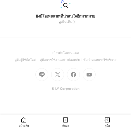
ยังมีโอเพนแชทที่น่าสนใจอีกมากมาย
ดูเพิ่มเติม
(Open
เกี่ยวกับโอเพนแชท
in
(Open
(Open
(Open
คู่มือผู้ใช้มือใหม่
คู่มือการใช้งานอย่างปลอดภัย
ข้อกำหนดการใช้บริการ
a
in
in
in
Go
Go
Go
new
Go
a
a
a
to
to
to
window)
to
new
new
new
Line
X
Facebook
Youtube
window)
window)
window)
(Open
(Open
(Open
(Open
© LY Corporation
in
in
in
in
a
a
a
a
new
new
new
new
window)
window)
window)
window)
หน้าหลัก
ค้นหา
คู่มือ