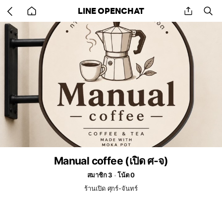
Go
share
se
LINE OPENCHAT
back
to
home
Manual coffee (เปิด ศ-จ)
สมาชิก 3
โน้ต 0
ร้านเปิด ศุกร์-จันทร์