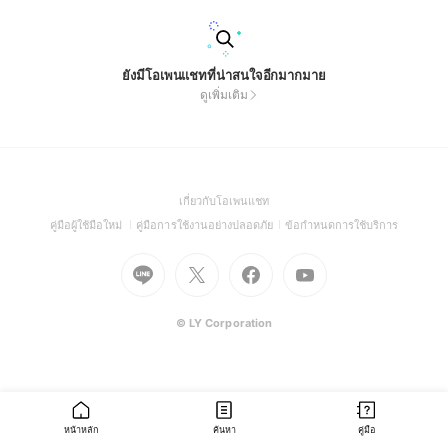
ยังมีโอเพนแชทที่น่าสนใจอีกมากมาย
ดูเพิ่มเติม
(Open
เกี่ยวกับโอเพนแชท
in
(Open
(Open
(Open
คู่มือผู้ใช้มือใหม่
คู่มือการใช้งานอย่างปลอดภัย
ข้อกำหนดการใช้บริการ
a
in
in
in
Go
Go
Go
new
Go
a
a
a
to
to
to
window)
to
new
new
new
Line
X
Facebook
Youtube
window)
window)
window)
(Open
(Open
(Open
(Open
© LY Corporation
in
in
in
in
a
a
a
a
new
new
new
new
window)
window)
window)
window)
หน้าหลัก
ค้นหา
คู่มือ