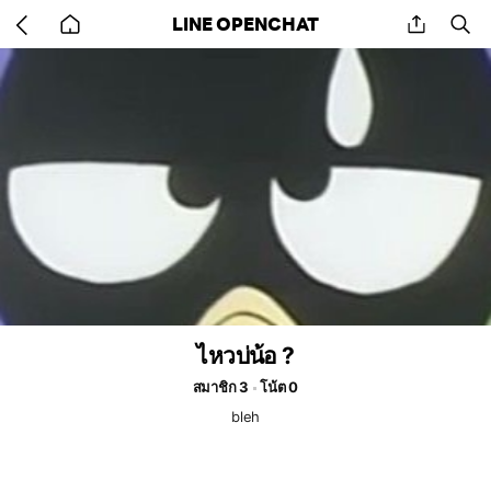
Go
share
se
LINE OPENCHAT
back
to
home
ไหวบ่น้อ ?
สมาชิก 3
โน้ต 0
bleh