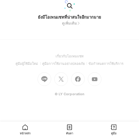
ยังมีโอเพนแชทที่น่าสนใจอีกมากมาย
ดูเพิ่มเติม
(Open
เกี่ยวกับโอเพนแชท
in
(Open
(Open
(Open
คู่มือผู้ใช้มือใหม่
คู่มือการใช้งานอย่างปลอดภัย
ข้อกำหนดการใช้บริการ
a
in
in
in
Go
Go
Go
new
Go
a
a
a
to
to
to
window)
to
new
new
new
Line
X
Facebook
Youtube
window)
window)
window)
(Open
(Open
(Open
(Open
© LY Corporation
in
in
in
in
a
a
a
a
new
new
new
new
window)
window)
window)
window)
หน้าหลัก
ค้นหา
คู่มือ