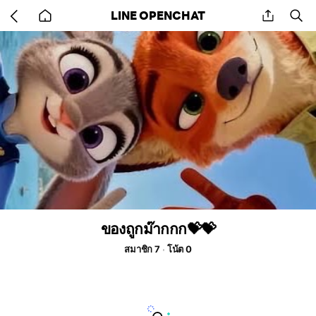
Go
share
se
LINE OPENCHAT
back
to
home
ของถูกม๊ากกก💝💝
สมาชิก 7
โน้ต 0