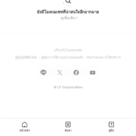
ยังมีโอเพนแชทที่น่าสนใจอีกมากมาย
ดูเพิ่มเติม
(Open
เกี่ยวกับโอเพนแชท
in
(Open
(Open
(Open
คู่มือผู้ใช้มือใหม่
คู่มือการใช้งานอย่างปลอดภัย
ข้อกำหนดการใช้บริการ
a
in
in
in
Go
Go
Go
new
Go
a
a
a
to
to
to
window)
to
new
new
new
Line
X
Facebook
Youtube
window)
window)
window)
(Open
(Open
(Open
(Open
© LY Corporation
in
in
in
in
a
a
a
a
new
new
new
new
window)
window)
window)
window)
หน้าหลัก
ค้นหา
คู่มือ