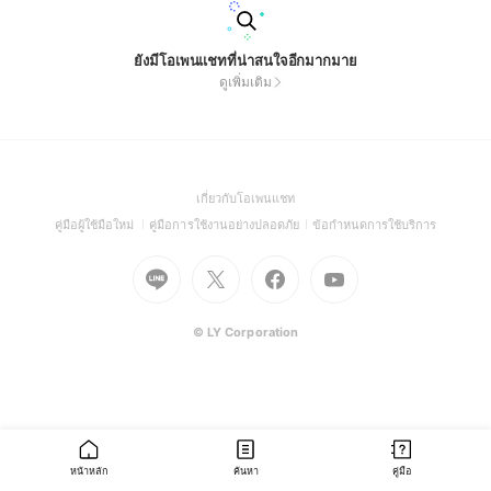
ยังมีโอเพนแชทที่น่าสนใจอีกมากมาย
ดูเพิ่มเติม
(Open
เกี่ยวกับโอเพนแชท
in
(Open
(Open
(Open
คู่มือผู้ใช้มือใหม่
คู่มือการใช้งานอย่างปลอดภัย
ข้อกำหนดการใช้บริการ
a
in
in
in
Go
Go
Go
new
Go
a
a
a
to
to
to
window)
to
new
new
new
Line
X
Facebook
Youtube
window)
window)
window)
(Open
(Open
(Open
(Open
© LY Corporation
in
in
in
in
a
a
a
a
new
new
new
new
window)
window)
window)
window)
หน้าหลัก
ค้นหา
คู่มือ