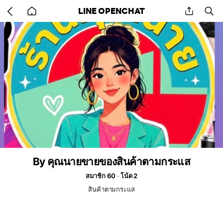
Go
share
se
LINE OPENCHAT
back
to
home
By คุณนายขายของสินค้าตามกระแส
สมาชิก 60
โน้ต 2
สินค้าตามกระแส