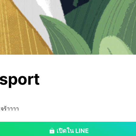
 sport
มจร้าาาา
เปิดใน LINE