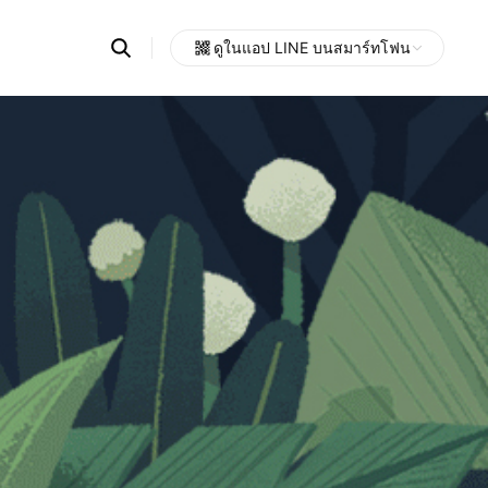
Search
ดูในแอป LINE บนสมาร์ทโฟน
OpenChats
Open
or
search
messages
area