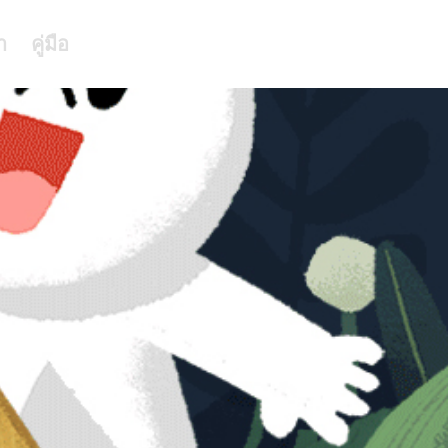
า
คู่มือ