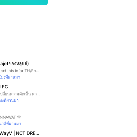
ajetของหลุยส์)
‼️กรุณาอ่าน please read this infor TH/Eng บ้านนี้เป็นบ้านหลักแรกของด้อมแอลฟ่า หรืออัลฟ่า ขอให้ทุกคนที่เข้ามาในกลุ่ม ตอบคำถามให้ตรงแล้วจะได้เข้านะคะ หากยังไม่ได้เข้าภายใน 24 ชม. อัลฟ่าลองเข้ามาส่งคำขอเข้าใหม่และตอบคำถามให้ถูกอีกครั้งน้า ซึ่งชื่อด้อมเต็มๆมี 5 พยางค์ ใบ้ว่าเป็นแฮชแทกที่เราใช้สำหรับแฟนคลับของหลุยส์น้า🥰 *ใส่รูปโปรไฟล์(รูปตัวเอง,รูปหลุยส์ อื่นๆ) ตั้งชื่อด้วยนะคะ ไม่ใส่แค่อิโมจิเดี่ยวๆ สะดวกต่อการเรียกชื่อกันในห้องแชท 🎈เข้ามาแล้วอย่าลืมอ่านกฎระเบียบบ้านในNoteกันนะคะ😘🥰 ไม่ต้องแนะนำตัวหรือขอบคุณนะคะ อาจจะเป็นการรบกวนบุคคลอื่น โดยสามารถแนะนำตัวในโน้ตห้อง รักน้องเอ็นดูน้องไปนานๆ ขอบคุณมากๆค่ะ🙏🏻🙏🏻 This house is Alphajet’s louis first main house. question for enter who enters the your guy need to ans questions directly and you will be able to enter. *Insert your profile picture. (self-portrait, Louis' picture, etc.) Please put your name on, don’t use emoji name It's difficult to identify. * being love for long* Let's love together💝
วโมงที่ผ่านมา
d FC
เข้ามาร่วมพูดคุยแลกเปลี่ยนความคิดเห็น ความรู้สึกเกี่ยวกับนักเตะในทีมของเรา ได้นะครับพวกเราชาวเดอะกันเนอร์ ไอ้ปืนใหญ่แฟนคลับประเทศไทยจะร่วมเชียร์ ทีมที่เรารักทุกนัดด้วยกันครับ #พูดคุยแลกเปลี่ยนความคิดเห็น #ArsenalThailandFC #Arsenal
โมงที่ผ่านมา
RNNAWAT 💚
าทีที่ผ่านมา
NCT | NCT 127 | WayV | NCT DREAM | NCT WISH