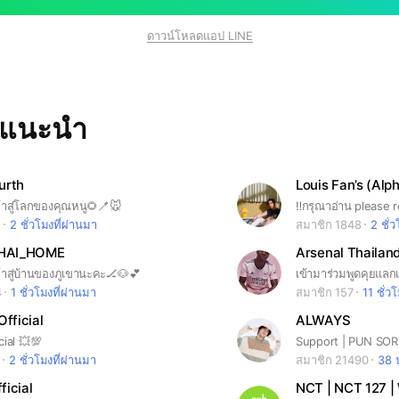
ดาวน์โหลดแอป LINE
ทแนะนำ
urth
Louis Fan’s (Alph
ข้าสู่โลกของคุณหนู🌻🪥🐭
5
2 ชั่วโมงที่ผ่านมา
สมาชิก 1848
2 ชั่
HAI_HOME
Arsenal Thailan
ข้าสู่บ้านของภูเขานะคะ🏒🐶💕
4
1 ชั่วโมงที่ผ่านมา
สมาชิก 157
11 ชั่ว
Official
ALWAYS
cial 💥💯
Support | PUN SO
2 ชั่วโมงที่ผ่านมา
สมาชิก 21490
38 น
ficial