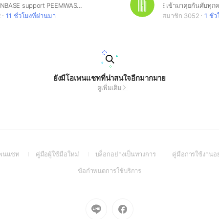
OFFICIAL FANBASE support PEEMWASU BUS ੯‧̀͡u\🐾 🏀🦮
2
11 ชั่วโมงที่ผ่านมา
สมาชิก 3052
1 ชั่
ยังมีโอเพนแชทที่น่าสนใจอีกมากมาย
ดูเพิ่มเติม
(Open
(Open
(Open
อเพนแชท
คู่มือผู้ใช้มือใหม่
บล็อกอย่างเป็นทางการ
คู่มือการใช้งานอ
in
in
in
(Open
ข้อกำหนดการใช้บริการ
a
a
a
in
new
new
new
a
window)
window)
window)
new
Go
Go
window)
to
to