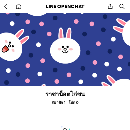
Go
share
se
LINE OPENCHAT
back
to
home
ราชาน็อตไก่ชน
สมาชิก 1
โน้ต 0