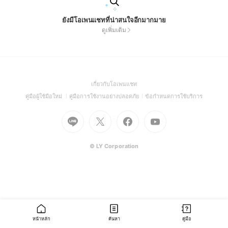
ยังมีโอเพนแชทที่น่าสนใจอีกมากมาย
ดูเพิ่มเติม
(Open
เกี่ยวกับโอเพนแชท
in
(Open
(Open
(Open
คู่มือผู้ใช้มือใหม่
คู่มือการใช้งานอย่างปลอดภัย
ข้อกำหนดการใช้บริการ
a
in
in
in
Go
Go
Go
new
Go
a
a
a
to
to
to
window)
to
new
new
new
Line
X
Facebook
Youtube
window)
window)
window)
(Open
(Open
(Open
(Open
© LY Corporation
in
in
in
in
a
a
a
a
new
new
new
new
window)
window)
window)
window)
หน้าหลัก
ค้นหา
คู่มือ