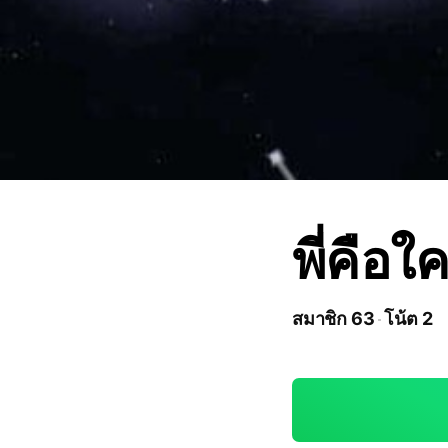
พี่คือ
สมาชิก 63
โน้ต 2