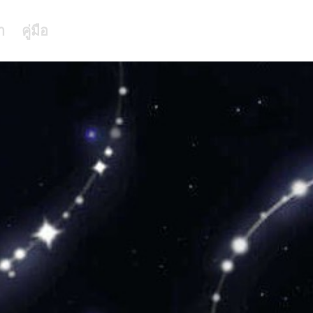
า
คู่มือ