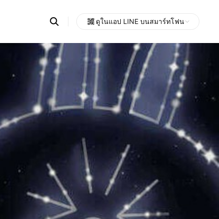
Search
ดูในแอป LINE บนสมาร์ทโฟน
OpenChats
Open
or
search
messages
area