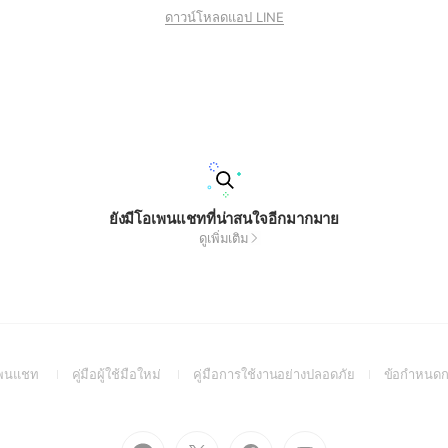
ดาวน์โหลดแอป LINE
ยังมีโอเพนแชทที่น่าสนใจอีกมากมาย
ดูเพิ่มเติม
(Open
(Open
(Open
อเพนแชท
คู่มือผู้ใช้มือใหม่
คู่มือการใช้งานอย่างปลอดภัย
ข้อกำหนดก
in
in
in
a
a
a
new
new
new
Go
Go
Go
Go