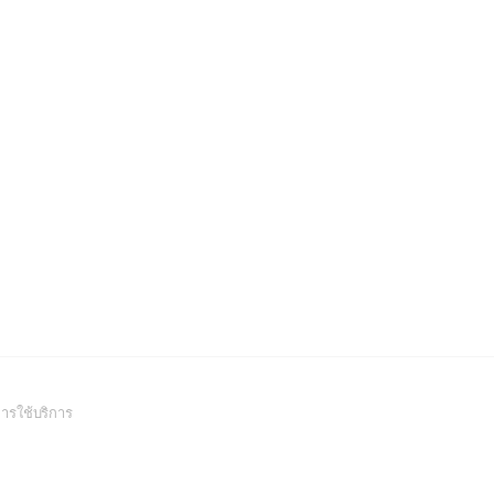
(Open
ารใช้บริการ
in
a
new