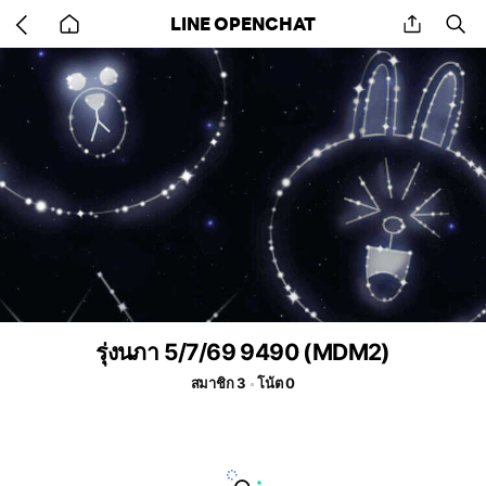
Go
share
se
LINE OPENCHAT
back
to
home
รุ่งนภา 5/7/69 9490 (MDM2)
สมาชิก 3
โน้ต 0