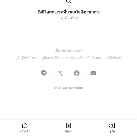
ยังมีโอเพนแชทที่น่าสนใจอีกมากมาย
ดูเพิ่มเติม
(Open
เกี่ยวกับโอเพนแชท
in
(Open
(Open
(Open
คู่มือผู้ใช้มือใหม่
คู่มือการใช้งานอย่างปลอดภัย
ข้อกำหนดการใช้บริการ
a
in
in
in
Go
Go
Go
new
Go
a
a
a
to
to
to
window)
to
new
new
new
Line
X
Facebook
Youtube
window)
window)
window)
(Open
(Open
(Open
(Open
© LY Corporation
in
in
in
in
a
a
a
a
new
new
new
new
window)
window)
window)
window)
หน้าหลัก
ค้นหา
คู่มือ