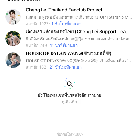
Cheng Lei Thailand Fanclub Project
นัดหมาย พูดคุย อัพเดตข่าวสาร เกี่ยวกับงาน iQIYI Starship Meed and Greet ที่จะจัดขึ้นในวันที่ 25 เมษายน 2569
สมาชิก 1927
1 ชั่วโมงที่ผ่านมา
เฉิงเหล่ยแห่งประเทศไทย (Cheng Lei Support Team 🇹🇭)
ยินดีต้อนรับคนรักเฉิงเหล่ย 🫶🏻🥰 📌 รบกวนตอบคำถามก่อนกดเข้าบ้านค่ะ
สมาชิก 249
11 นาทีที่ผ่านมา
𝐇𝐎𝐔𝐒𝐄 𝐎𝐅 𝐃Y𝐋𝐀𝐍 WANG(💜หวังเฮ่อตี้💜)
𝐇𝐎𝐔𝐒𝐄 𝐎𝐅 𝐃𝐈𝐋𝐀𝐍 WANG(💜หวังเฮ่อตี้💜) สร้างขึ้นมาเพื่อ สนับสนุน/ติดตาม support อัปเดตผลงาน/ข่าวสารของหวังเฮ่อตี้ แบบ Real Time ในฐานะเมนเดี่ยวคนเดียวเท่านั้น‼️
สมาชิก 162
21 ชั่วโมงที่ผ่านมา
ยังมีโอเพนแชทที่น่าสนใจอีกมากมาย
ดูเพิ่มเติม
(Open
เกี่ยวกับโอเพนแชท