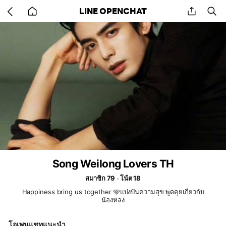
Go
share
se
LINE OPENCHAT
back
to
home
Song Weilong Lovers TH
สมาชิก 79
โน้ต 18
Happiness bring us together 🩵แบ่งปันความสุข พูดคุยเกี่ยวกับ
น้องหลง
โอเพนแชทแนะนำ