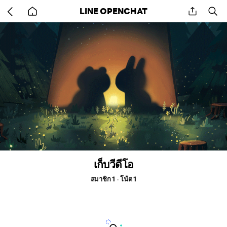
Go
share
se
LINE OPENCHAT
back
to
home
เก็บวีดีโอ
สมาชิก 1
โน้ต 1