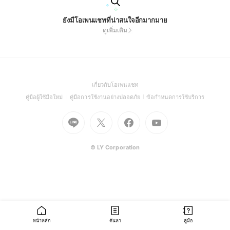
ยังมีโอเพนแชทที่น่าสนใจอีกมากมาย
ดูเพิ่มเติม
(Open
เกี่ยวกับโอเพนแชท
in
(Open
(Open
(Open
คู่มือผู้ใช้มือใหม่
คู่มือการใช้งานอย่างปลอดภัย
ข้อกำหนดการใช้บริการ
a
in
in
in
Go
Go
Go
new
Go
a
a
a
to
to
to
window)
to
new
new
new
Line
X
Facebook
Youtube
window)
window)
window)
(Open
(Open
(Open
(Open
© LY Corporation
in
in
in
in
a
a
a
a
new
new
new
new
window)
window)
window)
window)
หน้าหลัก
ค้นหา
คู่มือ