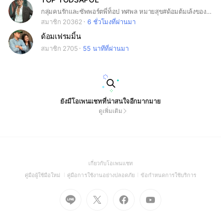
กลุ่มคนรักและซัพพอร์ตพี่ท็อป ทศพล หมายสุข#ด้อมต้มเล้งของพี่ท็อป
สมาชิก 20362
6 ชั่วโมงที่ผ่านมา
ด้อมเฟรมมิ้น
สมาชิก 2705
55 นาทีที่ผ่านมา
ยังมีโอเพนแชทที่น่าสนใจอีกมากมาย
ดูเพิ่มเติม
(Open
เกี่ยวกับโอเพนแชท
in
(Open
(Open
(Open
คู่มือผู้ใช้มือใหม่
คู่มือการใช้งานอย่างปลอดภัย
ข้อกำหนดการใช้บริการ
a
in
in
in
Go
Go
Go
new
Go
a
a
a
to
to
to
window)
to
new
new
new
Line
X
Facebook
Youtube
window)
window)
window)