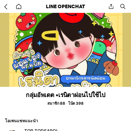
Go
share
se
LINE OPENCHAT
back
to
home
กลุ่มอัพเดต •เรนิตาผ่อนไปใช้ไป
สมาชิก 88
โน้ต 398
โอเพนแชทแนะนำ
TOP TODSAPOL