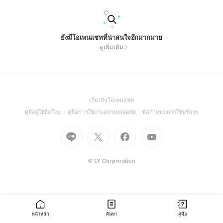
ยังมีโอเพนแชทที่น่าสนใจอีกมากมาย
ดูเพิ่มเติม
(Open
เกี่ยวกับโอเพนแชท
in
(Open
(Open
(Open
คู่มือผู้ใช้มือใหม่
คู่มือการใช้งานอย่างปลอดภัย
ข้อกำหนดการใช้บริการ
a
in
in
in
Go
Go
Go
new
Go
a
a
a
to
to
to
window)
to
new
new
new
Line
X
Facebook
Youtube
window)
window)
window)
(Open
(Open
(Open
(Open
© LY Corporation
in
in
in
in
a
a
a
a
new
new
new
new
window)
window)
window)
window)
หน้าหลัก
ค้นหา
คู่มือ