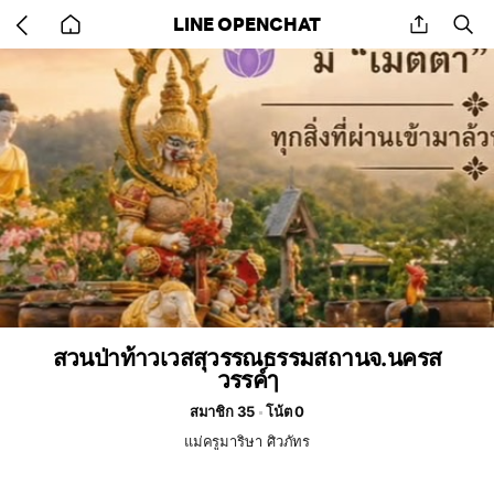
Go
share
se
LINE OPENCHAT
back
to
home
สวนป่าท้าวเวสสุวรรณธรรมสถานจ.นครส
วรรค์ๅ
สมาชิก 35
โน้ต 0
แม่ครูมาริษา ศิวภัทร