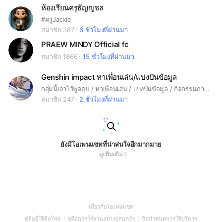
ห้องเรียนครูธัญญชล
#ครูJackie
สมาชิก 387
6 ชั่วโมงที่ผ่านมา
PRAEW MINDY Official fc
สมาชิก 1866
15 ชั่วโมงที่ผ่านมา
Genshin impact หาเพื่อนเล่น/แบ่งปันข้อมูล
กลุ่มนี้เอาไว้พูดคุย / หาเพื่อนเล่น / แบ่งปันข้อมูล / กิจกรรมภายในเกม หรือจะขิงเกมเพลย์ก็ได้หมดเลยนะคะ! ตามสบายเลยค่ะ ( ・∀・) กฎอยู่ในโน๊ตเลยค่ะ ถ้าสะดวกก็อย่าลืมไปแปะ uid ในโน๊ตกันด้วยนะคะ ｡•̀ᴗ-)✧ #Genshin #หาเพื่อนเล่น #genshinimpact #原神 #เกนชินอิมแพค #คุยเล่น
สมาชิก 247
2 ชั่วโมงที่ผ่านมา
ยังมีโอเพนแชทที่น่าสนใจอีกมากมาย
ดูเพิ่มเติม
(Open
เกี่ยวกับโอเพนแชท
in
(Open
(Open
(Open
คู่มือผู้ใช้มือใหม่
คู่มือการใช้งานอย่างปลอดภัย
ข้อกำหนดการใช้บริการ