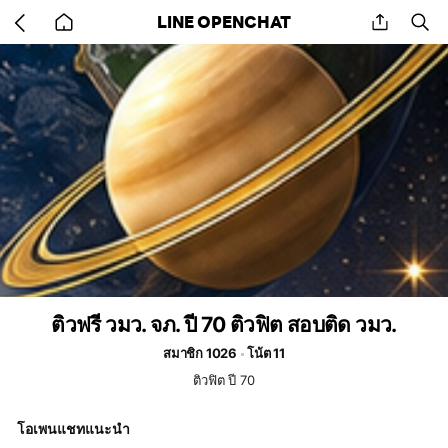
Go
share
se
LINE OPENCHAT
back
to
home
ติวฟรี วมว. จภ. ปี 70 ติวฟิต สอบติด วมว.
สมาชิก 1026
โน้ต 11
ติวฟิต ปี 70
โอเพนแชทแนะนำ