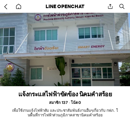
Go
share
se
LINE OPENCHAT
back
to
home
แจ้งกระแสไฟฟ้าขัดข้อง นิคมคำสร้อย
สมาชิก 137
โน้ต 0
เพื่อใช้งานแจ้งไฟฟ้าดับ และประชาสัมพันธ์งานอื่นๆเกี่ยวกับ กฟภ. ใ
นพื้นที่การไฟฟ้าส่วนภูมิภาคสาขานิคมคำสร้อย