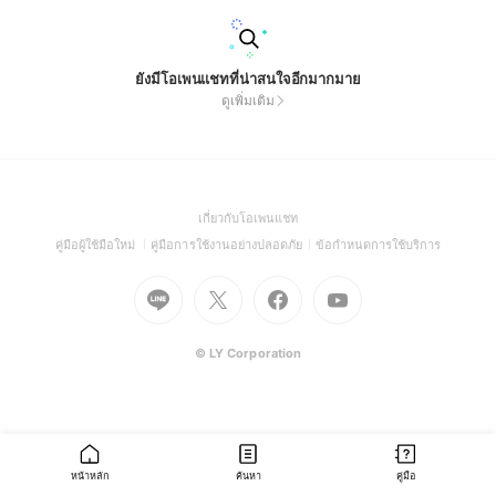
ยังมีโอเพนแชทที่น่าสนใจอีกมากมาย
ดูเพิ่มเติม
(Open
เกี่ยวกับโอเพนแชท
in
(Open
(Open
(Open
คู่มือผู้ใช้มือใหม่
คู่มือการใช้งานอย่างปลอดภัย
ข้อกำหนดการใช้บริการ
a
in
in
in
Go
Go
Go
new
Go
a
a
a
to
to
to
window)
to
new
new
new
Line
X
Facebook
Youtube
window)
window)
window)
(Open
(Open
(Open
(Open
© LY Corporation
in
in
in
in
a
a
a
a
new
new
new
new
window)
window)
window)
window)
หน้าหลัก
ค้นหา
คู่มือ