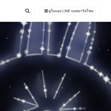
Search
ดูในแอป LINE บนสมาร์ทโฟน
OpenChats
Open
or
search
messages
area