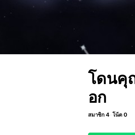
โดนคุณ
อก
สมาชิก 4
โน้ต 0