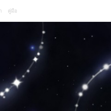
า
คู่มือ