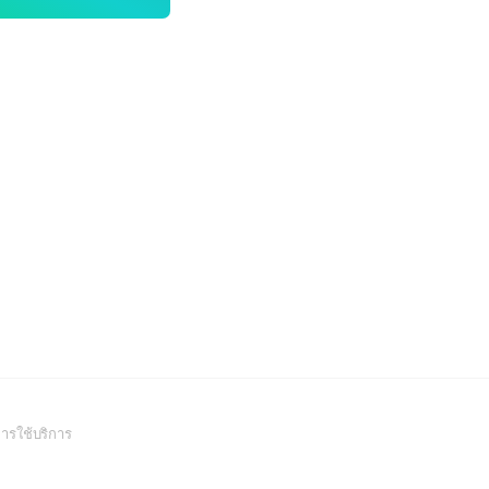
(Open
ารใช้บริการ
in
a