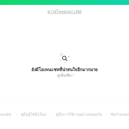
ดาวน์โหลดแอป LINE
ยังมีโอเพนแชทที่น่าสนใจอีกมากมาย
ดูเพิ่มเติม
(Open
(Open
(Open
อเพนแชท
คู่มือผู้ใช้มือใหม่
คู่มือการใช้งานอย่างปลอดภัย
ข้อกำหนดก
in
in
in
a
a
a