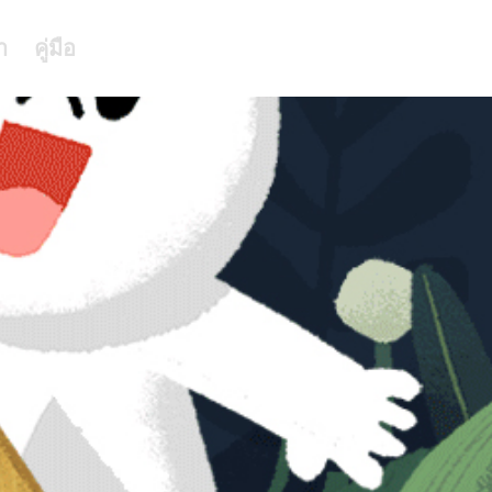
า
คู่มือ