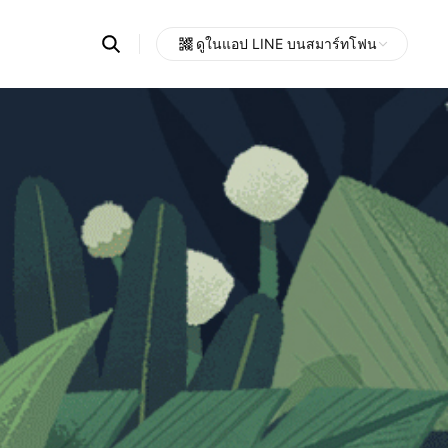
Search
ดูในแอป LINE บนสมาร์ทโฟน
OpenChats
Open
or
search
messages
area