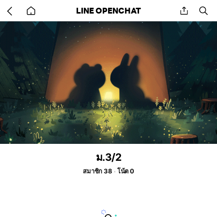
Go
share
se
LINE OPENCHAT
back
to
home
ม.3/2
สมาชิก 38
โน้ต 0