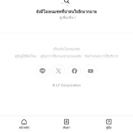
ยังมีโอเพนแชทที่น่าสนใจอีกมากมาย
ดูเพิ่มเติม
(Open
เกี่ยวกับโอเพนแชท
in
(Open
(Open
(Open
คู่มือผู้ใช้มือใหม่
คู่มือการใช้งานอย่างปลอดภัย
ข้อกำหนดการใช้บริการ
a
in
in
in
Go
Go
Go
new
Go
a
a
a
to
to
to
window)
to
new
new
new
Line
X
Facebook
Youtube
window)
window)
window)
(Open
(Open
(Open
(Open
© LY Corporation
in
in
in
in
a
a
a
a
new
new
new
new
window)
window)
window)
window)
หน้าหลัก
ค้นหา
คู่มือ