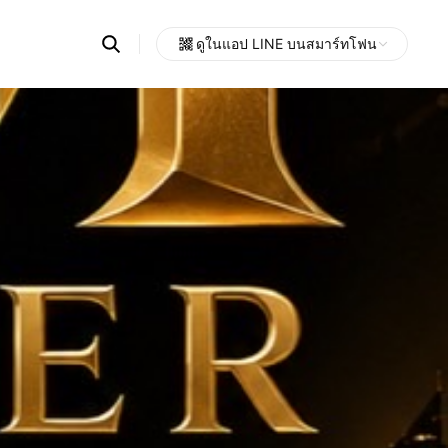
Search
ดูในแอป LINE บนสมาร์ทโฟน
OpenChats
Open
or
search
messages
area