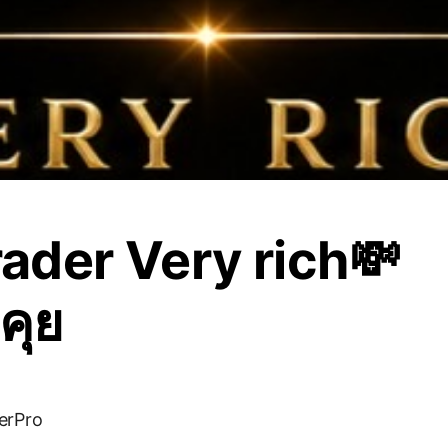
ader Very rich💸
คุย
erPro