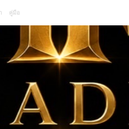
า
คู่มือ