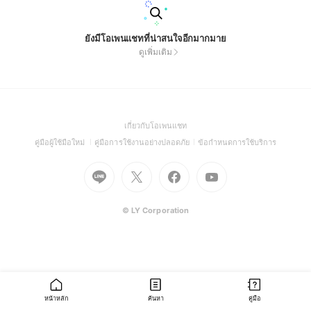
ยังมีโอเพนแชทที่น่าสนใจอีกมากมาย
ดูเพิ่มเติม
(Open
เกี่ยวกับโอเพนแชท
in
(Open
(Open
(Open
คู่มือผู้ใช้มือใหม่
คู่มือการใช้งานอย่างปลอดภัย
ข้อกำหนดการใช้บริการ
a
in
in
in
Go
Go
Go
new
Go
a
a
a
to
to
to
window)
to
new
new
new
Line
X
Facebook
Youtube
window)
window)
window)
(Open
(Open
(Open
(Open
© LY Corporation
in
in
in
in
a
a
a
a
new
new
new
new
window)
window)
window)
window)
หน้าหลัก
ค้นหา
คู่มือ