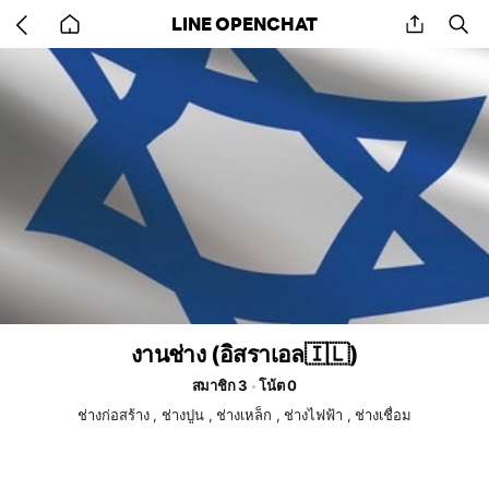
Go
share
se
LINE OPENCHAT
back
to
home
งานช่าง (อิสราเอล🇮🇱)
สมาชิก 3
โน้ต 0
ช่างก่อสร้าง , ช่างปูน , ช่างเหล็ก , ช่างไฟฟ้า , ช่างเชื่อม