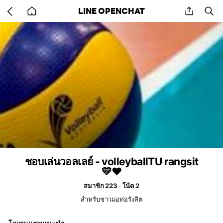
Go
share
se
LINE OPENCHAT
back
to
home
ชอบเล่นวอลเลย์ - volleyballTU rangsit
💛❤️
สมาชิก 223
โน้ต 2
สำหรับชาวมอท่อรังสิต