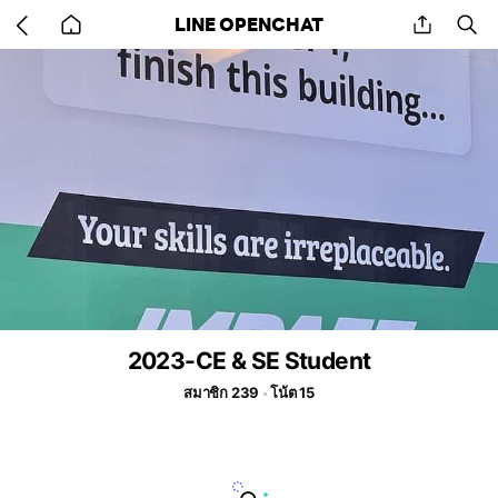
Go
share
se
LINE OPENCHAT
back
to
home
2023-CE & SE Student
สมาชิก 239
โน้ต 15