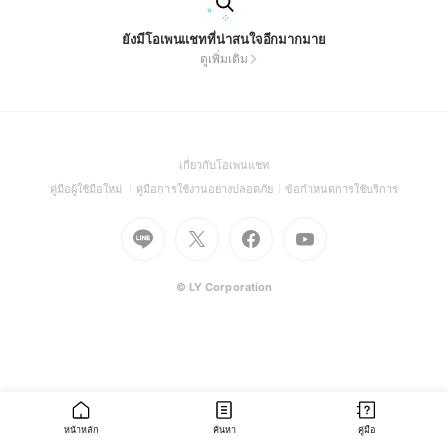
ยังมีโอเพนแชทที่น่าสนใจอีกมากมาย
ดูเพิ่มเติม
(Open
เกี่ยวกับโอเพนแชท
in
(Open
(Open
(Open
คู่มือผู้ใช้มือใหม่
คู่มือการใช้งานอย่างปลอดภัย
ข้อกำหนดการใช้บริการ
a
in
in
in
Go
Go
Go
new
Go
a
a
a
to
to
to
window)
to
new
new
new
Line
X
Facebook
Youtube
window)
window)
window)
(Open
(Open
(Open
(Open
© LY Corporation
in
in
in
in
a
a
a
a
new
new
new
new
window)
window)
window)
window)
หน้าหลัก
ค้นหา
คู่มือ