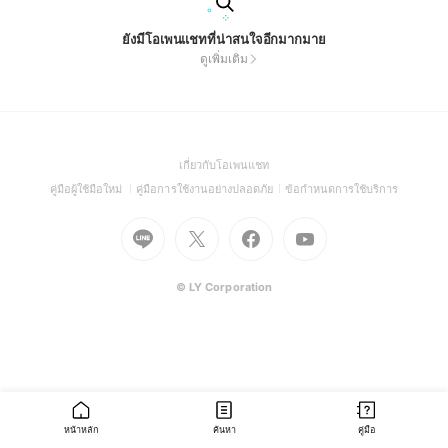
ยังมีโอเพนแชทที่น่าสนใจอีกมากมาย
ดูเพิ่มเติม
(Open
เกี่ยวกับโอเพนแชท
in
(Open
(Open
(Open
คู่มือผู้ใช้มือใหม่
คู่มือการใช้งานอย่างปลอดภัย
ข้อกำหนดการใช้บริการ
a
in
in
in
Go
Go
Go
new
Go
a
a
a
to
to
to
window)
to
new
new
new
Line
X
Facebook
Youtube
window)
window)
window)
(Open
(Open
(Open
(Open
© LY Corporation
in
in
in
in
a
a
a
a
new
new
new
new
window)
window)
window)
window)
หน้าหลัก
ค้นหา
คู่มือ