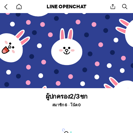
Go
share
se
LINE OPENCHAT
back
to
home
ผู้ปกครอง2/3ชก
สมาชิก 6
โน้ต 0