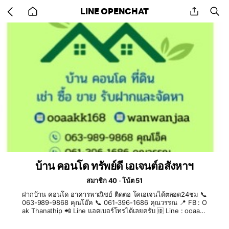
Go
share
se
LINE OPENCHAT
back
to
home
บ้าน คอนโด ทรัพย์ดี เอเจนต์อสังหาฯ
สมาชิก 40
โน้ต 51
ฝากบ้าน คอนโด อาคารพาณิชย์ ติดต่อ โคเอเจนได้ตลอด24ชม 📞
063-989-9868 คุณโอ๊ค 📞 061-396-1686 คุณวรรณ 📍 FB : O
ak Thanathip 📲 Line แอดเบอร์โทรได้เลยครับ 🆔 Line : ooaakk
168 Whats app : 0639899868