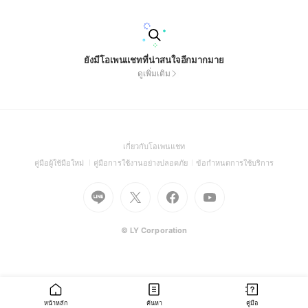
ยังมีโอเพนแชทที่น่าสนใจอีกมากมาย
ดูเพิ่มเติม
(Open
เกี่ยวกับโอเพนแชท
in
(Open
(Open
(Open
คู่มือผู้ใช้มือใหม่
คู่มือการใช้งานอย่างปลอดภัย
ข้อกำหนดการใช้บริการ
a
in
in
in
Go
Go
Go
new
Go
a
a
a
to
to
to
window)
to
new
new
new
Line
X
Facebook
Youtube
window)
window)
window)
(Open
(Open
(Open
(Open
© LY Corporation
in
in
in
in
a
a
a
a
new
new
new
new
window)
window)
window)
window)
หน้าหลัก
ค้นหา
คู่มือ