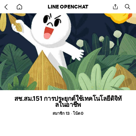
Go
share
se
LINE OPENCHAT
back
to
home
สช.สม.151 การประยุกต์ใช้เทคโนโลยีดิจิทั
ลในอาชีพ
สมาชิก 13
โน้ต 0