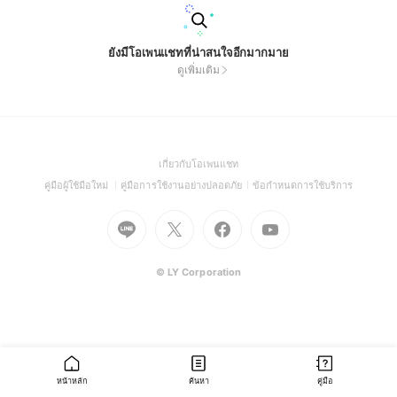
ยังมีโอเพนแชทที่น่าสนใจอีกมากมาย
ดูเพิ่มเติม
(Open
เกี่ยวกับโอเพนแชท
in
(Open
(Open
(Open
คู่มือผู้ใช้มือใหม่
คู่มือการใช้งานอย่างปลอดภัย
ข้อกำหนดการใช้บริการ
a
in
in
in
Go
Go
Go
new
Go
a
a
a
to
to
to
window)
to
new
new
new
Line
X
Facebook
Youtube
window)
window)
window)
(Open
(Open
(Open
(Open
© LY Corporation
in
in
in
in
a
a
a
a
new
new
new
new
window)
window)
window)
window)
หน้าหลัก
ค้นหา
คู่มือ