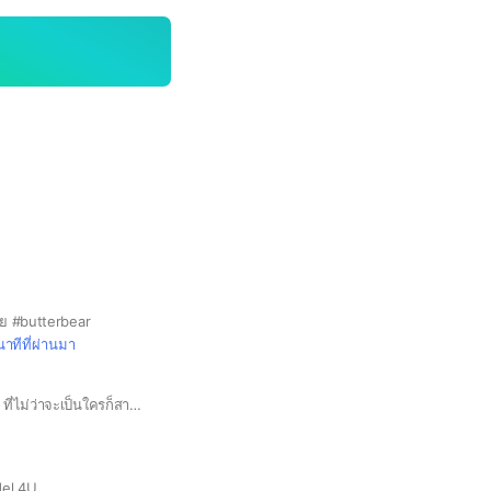
นย #butterbear
นาทีที่ผ่านมา
พื้นที่พูดคุยเกี่ยวกับ AI ที่ไม่ว่าจะเป็นใครก็สามารถเข้ามาพูดคุยกับได้ #AIRANGERS
del 4U