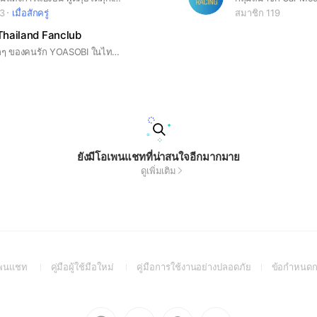
93
เมื่อสักครู่
สมาชิก 119
hailand Fanclub
คอมมิวนิตี้เล็กๆ ของคนรัก YOASOBI ในไทย 💖 ต้อนรับทุกบทสนทนาเกี่ยวกับวง จะแปะเพลง แชร์ข่าว แปะมีม หรือหวีด ก็ตามสะดวก เพราะนี่คือพื้นที่ของคุณ 😀
ยังมีโอเพนแชทที่น่าสนใจอีกมากมาย
ดูเพิ่มเติม
(Open
(Open
(Open
อเพนแชท
คู่มือผู้ใช้มือใหม่
คู่มือการใช้งานอย่างปลอดภัย
ข้อกำหนดก
in
in
in
a
a
a
new
new
new
Go
Go
Go
Go