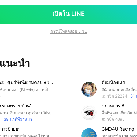
เปิดใน LINE
ดาวน์โหลดแอป LINE
ทแนะนำ
I Learn A Lot : ศูนย์พึ่งพิงยามดอย Bitcoin
ด้อมน้องเนย
ขอเปิดศูนย์พึ่งพิงยามดอย (Bitcoin) อย่างเป็นทางการนะครับ 🎆🎉🎊 🎯 จุดประสงค์กลุ่มคือ 1. ใครมีคำถามหรือปัญหาอะไรที่สงสัยเกี่ยวโลกของ Cyrptocurrency และ Bitcoin สามารถที่จะมาถามคนในกลุ่มได้นะครับช่วยๆกันตอบ . 2. เป็นพื้นที่ระบายสำหรับคนที่มีปัญหาด้านการลงทุนนะครับ ใครที่อยากระบายและหาทางแก้ไขจากคนในกลุ่มก็เชิญในนี้เลยครับ (แต่ถ้าใครอายก็ inbox ตรงที่เพจได้) . 3. พื้นที่แชร์ความรู้ด้านการลงทุนนะครับ ไม่ต้องจำกัดว่าจะต้องเป็นความรู้จากช่องผมนะครับ ใครมีข้อมูลดีๆ หรือใครทำค้อนเท้นแล้วคิดว่ามีแระโยชน์กับกลุ่มก็สามารถแชร์ได้เลยครับ . 4.กลุ่มนี้ไม่ใช่กลุ่มบอก Signal สัญญานซื้อ สัญญานขายดังนั้นใครถ้าว่าซื้อได้ยังขายได้ยัง ผมไม่ตอบนะครับ 🎯 กฎในกลุ่ม 1. ห้ามพูดเรื่องการเมือง สถาบันต่างๆ ภายในกลุ่ม พบเห็นครั้ง 1 จะเตือน ครั้งที่ 2 จะแบนโดยไม่แจ้งล่วงหน้า 2. ห้ามทะเลาะกัน หรือพูดจาหยาบคลายภายในกลุ่ม พบเห็นจะเตือนในครั้งแรก ครั้งที่ 2 แบนเช่นกัน 3. ห้ามส่งลิ๊งที่เกี่ยวกับการชักชวนให้ลงทุน การพนันต่างๆ เจอปุ๊บแบนทันที 4. ห้ามส่งลิ๊ง Ref. ทุกประเภทภายในกลุ่ม เพราะคุณกำลังเอาเปรียบในช่องทาง
#ด้อมน้องเนย #หมีเ
3
สมาชิก 22224
31 
อยของทราย บ้าน1
ขบวนการ AI
ด้อมนี้เกิดจากความรักความอบอุ่นที่มอบให้ทรายสก๊อต
2
38 นาทีที่ผ่านมา
สมาชิก 4695
งการป้ายยา
CMD4U Racing
แหล่งรวมสังคมแห่งการแบ่งปัน พูดคุยได้ทุกเรื่อง
กลุ่มสมาชิก Car Mo