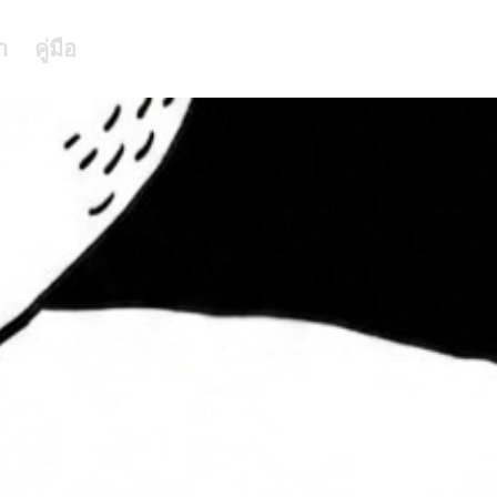
า
คู่มือ