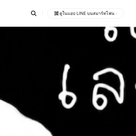
Search
ดูในแอป LINE บนสมาร์ทโฟน
OpenChats
Open
or
search
messages
area