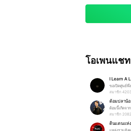
โอเพนแช
สมาชิก 420
ด้อมปลาน้
สมาชิก 208
ดินแดนแห่