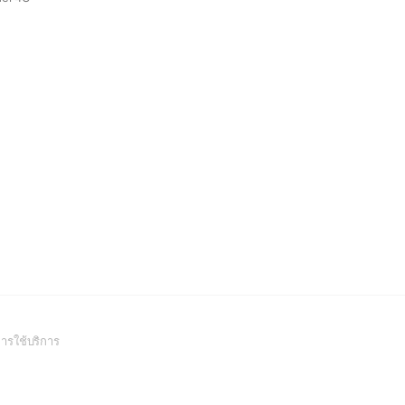
(Open
ารใช้บริการ
in
a
new