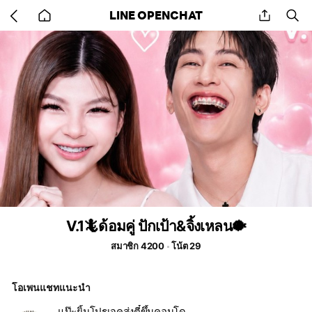
Go
share
se
LINE OPENCHAT
back
to
home
V.1🦎ด้อมคู่ ปักเป้า&จิ้งเหลน🐡
สมาชิก 4200
โน้ต 29
โอเพนแชทแนะนำ
แป๊ะยิ้มโปรเจคส่งตี๋ขึ้นคอนโด