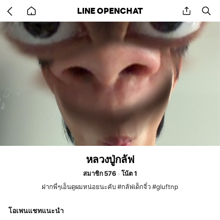
Go
share
se
LINE OPENCHAT
back
to
home
หลวงปู่กลัฟ
สมาชิก 576
โน้ต 1
ฝากพี่ๆเอ็นดูผมหน่อยนะคับ #กลัฟเด็กจิ๋ว #gluftnp
โอเพนแชทแนะนำ