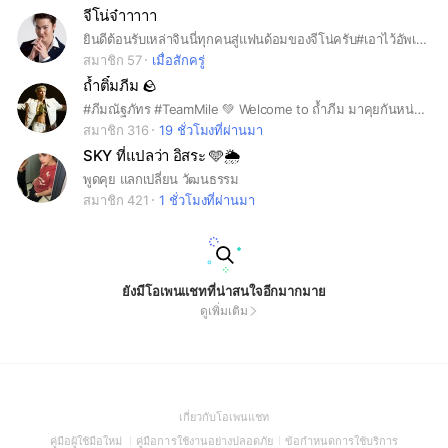
จีโน่จ๋าาาาา
ยินดีต้อนรับเหล่าจินนี่ทุกคนสู่แฟนด้อมของจีโน่ครับ#เอาไว้อัพเดตผลงานของผมครับ#
สมาชิก 57
เมื่อสักครู่
ถ้ำติ๋มภีม 🪨
#ภีมณัฐภัทร #TeamMile 💚 Welcome to ถ้ำภีม มาคุยกันหน่อยทางนี้เหงาสุดๆฮิฮิ 💋
สมาชิก 316
19 ชั่วโมงที่ผ่านมา
SKY ที่แปลว่า อิสระ 🩵🌦️
พูดคุย แลกเปลี่ยน วัฒนธรรม
สมาชิก 421
1 ชั่วโมงที่ผ่านมา
ยังมีโอเพนแชทที่น่าสนใจอีกมากมาย
ดูเพิ่มเติม
(Open
เกี่ยวกับโอเพนแชท
in
(Open
(Open
(Open
คู่มือผู้ใช้มือใหม่
คู่มือการใช้งานอย่างปลอดภัย
ข้อกำหนดการใช้บริการ