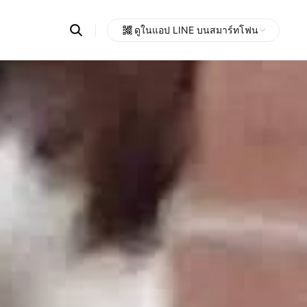
Search
ดูในแอป LINE บนสมาร์ทโฟน
OpenChats
Open
or
search
messages
area