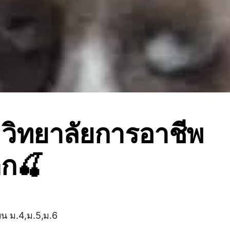
วิทยาลัยการอาชีพ
าก🍒
รียน ม.4,ม.5,ม.6