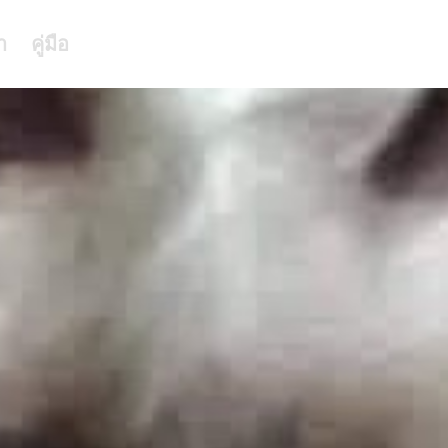
า
คู่มือ