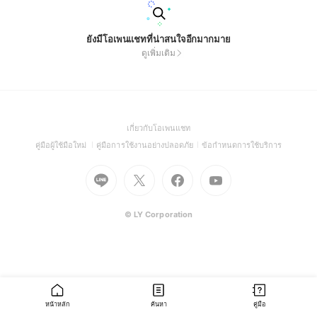
ยังมีโอเพนแชทที่น่าสนใจอีกมากมาย
ดูเพิ่มเติม
(Open
เกี่ยวกับโอเพนแชท
in
(Open
(Open
(Open
คู่มือผู้ใช้มือใหม่
คู่มือการใช้งานอย่างปลอดภัย
ข้อกำหนดการใช้บริการ
a
in
in
in
Go
Go
Go
new
Go
a
a
a
to
to
to
window)
to
new
new
new
Line
X
Facebook
Youtube
window)
window)
window)
(Open
(Open
(Open
(Open
© LY Corporation
in
in
in
in
a
a
a
a
new
new
new
new
window)
window)
window)
window)
หน้าหลัก
ค้นหา
คู่มือ