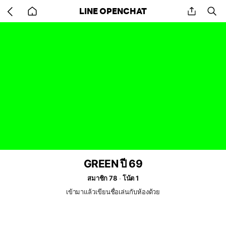
Go
share
se
LINE OPENCHAT
back
to
home
GREEN ปี 69
สมาชิก 78
โน้ต 1
เข้ามาแล้วเขียนชื่อเล่นกับห้องด้วย