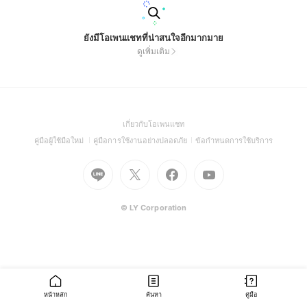
ยังมีโอเพนแชทที่น่าสนใจอีกมากมาย
ดูเพิ่มเติม
(Open
เกี่ยวกับโอเพนแชท
in
(Open
(Open
(Open
คู่มือผู้ใช้มือใหม่
คู่มือการใช้งานอย่างปลอดภัย
ข้อกำหนดการใช้บริการ
a
in
in
in
Go
Go
Go
new
Go
a
a
a
to
to
to
window)
to
new
new
new
Line
X
Facebook
Youtube
window)
window)
window)
(Open
(Open
(Open
(Open
© LY Corporation
in
in
in
in
a
a
a
a
new
new
new
new
window)
window)
window)
window)
หน้าหลัก
ค้นหา
คู่มือ