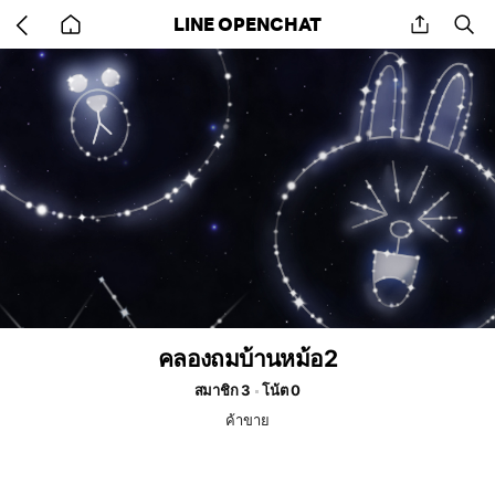
Go
share
se
LINE OPENCHAT
back
to
home
คลองถมบ้านหม้อ2
สมาชิก 3
โน้ต 0
ค้าขาย