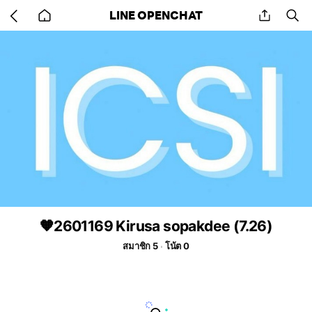
Go
share
se
LINE OPENCHAT
back
to
home
🧡2601169 Kirusa sopakdee (7.26)
สมาชิก 5
โน้ต 0