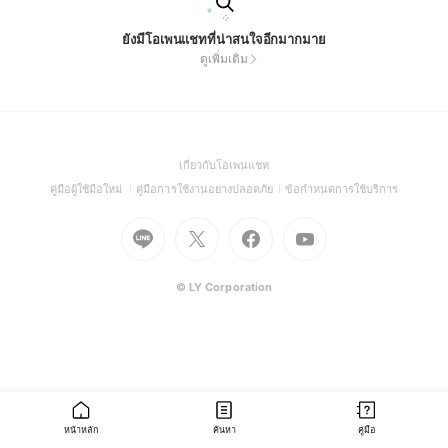
ยังมีโอเพนแชทที่น่าสนใจอีกมากมาย
ดูเพิ่มเติม
(Open
เกี่ยวกับโอเพนแชท
in
(Open
(Open
(Open
คู่มือผู้ใช้มือใหม่
คู่มือการใช้งานอย่างปลอดภัย
ข้อกำหนดการใช้บริการ
a
in
in
in
Go
Go
Go
new
Go
a
a
a
to
to
to
window)
to
new
new
new
Line
X
Facebook
Youtube
window)
window)
window)
(Open
(Open
(Open
(Open
© LY Corporation
in
in
in
in
a
a
a
a
new
new
new
new
window)
window)
window)
window)
หน้าหลัก
ค้นหา
คู่มือ