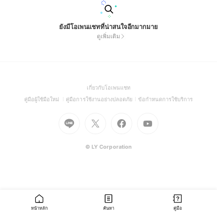
ยังมีโอเพนแชทที่น่าสนใจอีกมากมาย
ดูเพิ่มเติม
(Open
เกี่ยวกับโอเพนแชท
in
(Open
(Open
(Open
คู่มือผู้ใช้มือใหม่
คู่มือการใช้งานอย่างปลอดภัย
ข้อกำหนดการใช้บริการ
a
in
in
in
Go
Go
Go
new
Go
a
a
a
to
to
to
window)
to
new
new
new
Line
X
Facebook
Youtube
window)
window)
window)
(Open
(Open
(Open
(Open
© LY Corporation
in
in
in
in
a
a
a
a
new
new
new
new
window)
window)
window)
window)
หน้าหลัก
ค้นหา
คู่มือ