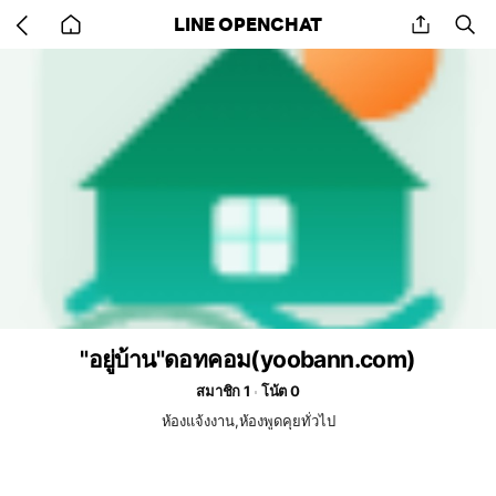
Go
share
se
LINE OPENCHAT
back
to
home
"อยู่บ้าน"ดอทคอม(yoobann.com)
สมาชิก 1
โน้ต 0
ห้องแจ้งงาน,ห้องพูดคุยทั่วไป