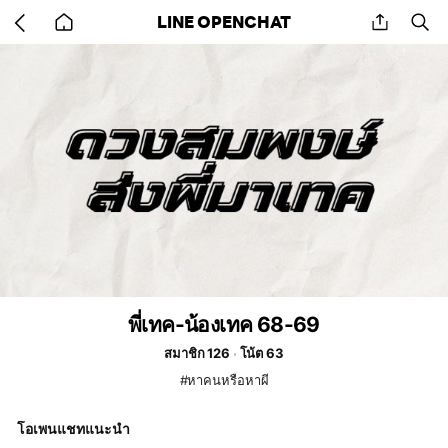
Go
share
se
LINE OPENCHAT
back
to
home
พี่เทค-น้องเทค 68-69
สมาชิก 126
โน้ต 63
#หาคนหรือหาผี
โอเพนแชทแนะนำ