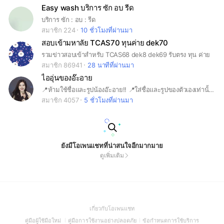
Easy wash บริการ ซัก อบ รีด
บริการ ซัก : อบ : รีด
สมาชิก 224
10 ชั่วโมงที่ผ่านมา
สอบเข้ามหาลัย TCAS70 ทุนค่าย dek70
รวมข่าวสอบเข้าสำหรับ TCAS68 dek8 dek69 รับตรง ทุน ค่าย
สมาชิก 86941
28 นาทีที่ผ่านมา
ไออุ่นของอ๊ะอาย
📍ห้ามใช้ชื่อและรูปน้องอ๊ะอาย!! 📍ใส่ชื่อและรูปของตัวเองเท่านั้น! 📍ตอบคำถามก่อนส่งคำขอ 📍เข้ามาแล้วอ่านกฎและปฏิบัติตามด้วยนะคะ
สมาชิก 4057
5 ชั่วโมงที่ผ่านมา
ยังมีโอเพนแชทที่น่าสนใจอีกมากมาย
ดูเพิ่มเติม
(Open
เกี่ยวกับโอเพนแชท
in
(Open
(Open
(Open
คู่มือผู้ใช้มือใหม่
คู่มือการใช้งานอย่างปลอดภัย
ข้อกำหนดการใช้บริการ