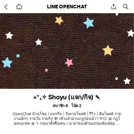
Go
share
se
LINE OPENCHAT
back
to
home
⋆⁺₊✧ Shoyu (แจก/กิจ) 🍡
สมาชิก 6
โน้ต 2
OpenChat บ้านโชยุ ! แจกกิจ | รับงานโพสต์ | รีวิว | ดันโพสต์ รวม
งานเล็กๆ รายวัน รายกิจ 💸 เข้าแล้วอ่านกฎก่อนน้าา 🫶🏻 🎀 กฎโ
อเพ่นแชท 🎀 1. กรุณาตั้งชื่อเล่น / ฉายาของตัวเองก่อนพิมพ์คุย / ใ
ส่รูป เพื่อความจำง่ายและสะดวกเวลาแจกกิจหรือโอนเงินงับ ✨ 2. เ
วลามีงานหรือกิจแจก ให้ส่งเลขบัญชีพร้อมเลขลำดับของตัวเองไว้ใ