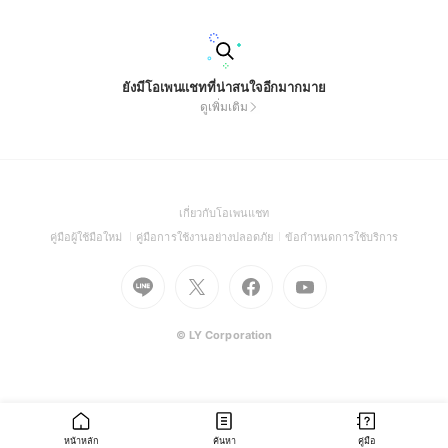
นแชท ทางแอดจะไล่โอนตามลำดับ และลงสลิปในอัลบั้มงับ 💸📂 3.
เล่นกิจ / รับงาน / คอมเมนต์ / รีโพสต์ กรุณาติด #shoyumaikem
รีวิวทุกครั้ง เพื่อเช็กคนง่ายงับ 🫶🏻 4. ห้ามปั่นแชท / ทะเลาะ / พูด
จาแรงใส่กัน อยู่กันแบบน่ารักๆ มีอะไรทักแอดมินได้ 🌷 5. คนรับงา
นแล้วหาย หรือส่งงานมั่วหลายครั้ง งดแจกกิจและนำออกจากห้องน
ยังมีโอเพนแชทที่น่าสนใจอีกมากมาย
ะคะ 🖤 ( สำคัญมากต้องอ่านทุกข้อนะคะ‼️ )
ดูเพิ่มเติม
(Open
เกี่ยวกับโอเพนแชท
in
(Open
(Open
(Open
คู่มือผู้ใช้มือใหม่
คู่มือการใช้งานอย่างปลอดภัย
ข้อกำหนดการใช้บริการ
a
in
in
in
Go
Go
Go
new
Go
a
a
a
to
to
to
window)
to
new
new
new
Line
X
Facebook
Youtube
window)
window)
window)
(Open
(Open
(Open
(Open
© LY Corporation
in
in
in
in
a
a
a
a
new
new
new
new
window)
window)
window)
window)
หน้าหลัก
ค้นหา
คู่มือ