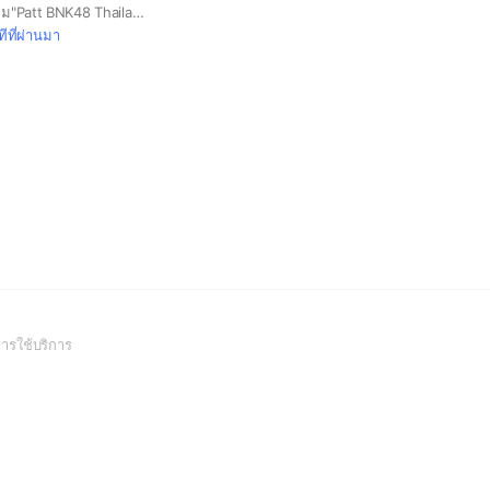
สวัสดีค่ะพวกเราคือกลุ่ม"Patt BNK48 Thailand fanclub" พวกเราจะคอยสนับสนุนเเละอยู่เคียงหน้าน้องเเพทในทุกๆเส้นทาง มาเป็นครอบครัวโป๊ะโกะด้วยกันนะ (#BNK484thGeneration) (#PattBNK48) (#TeamPattPoKo)
ีที่ผ่านมา
(Open
ารใช้บริการ
in
a
new
window)