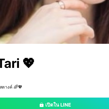
ari 💖
งสตางค์ 🌈💖
เปิดใน LINE