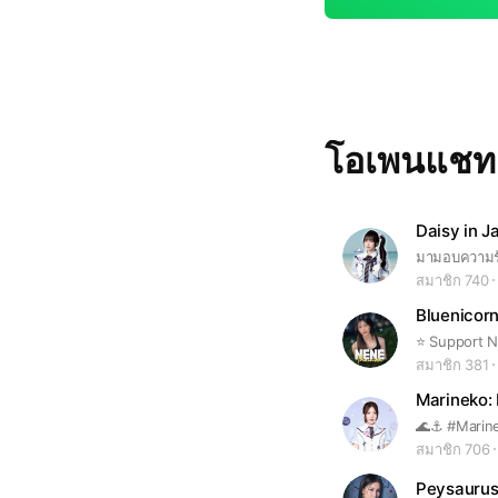
โอเพนแช
สมาชิก 740
Bluenicor
⭐️ Support 
สมาชิก 381
🌊⚓️ #Mari
สมาชิก 706
Peysaurus