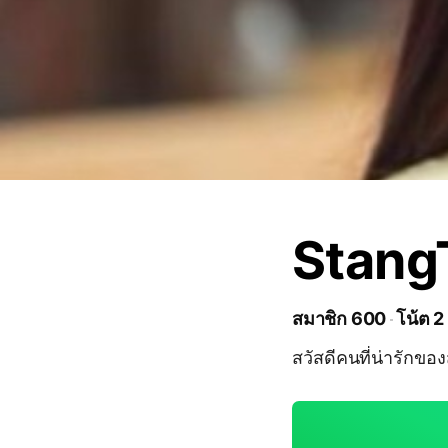
StangT
สมาชิก 600
โน้ต 2
สวัสดีคนที่น่ารักขอ