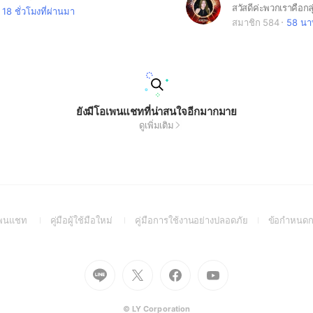
18 ชั่วโมงที่ผ่านมา
สมาชิก 584
58 นาท
ยังมีโอเพนแชทที่น่าสนใจอีกมากมาย
ดูเพิ่มเติม
(Open
(Open
(Open
อเพนแชท
คู่มือผู้ใช้มือใหม่
คู่มือการใช้งานอย่างปลอดภัย
ข้อกำหนดก
in
in
in
a
a
a
new
new
new
Go
Go
Go
Go
window)
window)
window)
to
to
to
to
Line
X
Facebook
Youtube
(Open
(Open
(Open
(Open
© LY Corporation