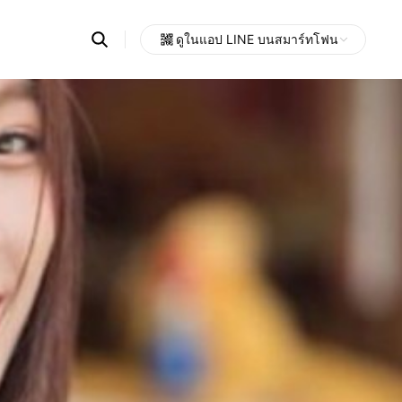
Search
ดูในแอป LINE บนสมาร์ทโฟน
OpenChats
Open
or
search
messages
area