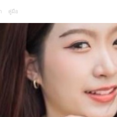
า
คู่มือ