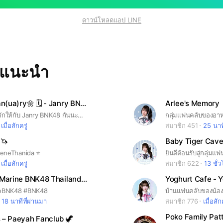
ดาวน์โหลดแอป LINE
ทแนะนำ
Daisy in Jan(ua)ry🌼 🗓️ - Janry BNK48 THFC
Arlee's Memory
มามอบความรักให้กับ Janry BNK48 กันนะคะ 😀💜
เมื่อสักครู่
สมาชิก 451
25 นาท
n🦄
NeneThanida ⭐️
เมื่อสักครู่
สมาชิก 622
13 ชั่
Marineko: Marine BNK48 Thailand Fanclub 😼⚓
neBNK48 #BNK48
บ้านแฟนคลับของน้อง
18 นาทีที่ผ่านมา
สมาชิก 776
เมื่อสักค
 – Paeyah Fanclub 🦖