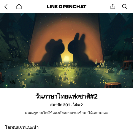
Go
share
se
LINE OPENCHAT
back
to
home
วันภาษาไทยแห่งชาติ#2
สมาชิก 201
โน้ต 2
คุณครูท่านใดมีข้อสงสัยสอบถามเข้ามาได้เลยนะคะ
โอเพนแชทแนะนำ