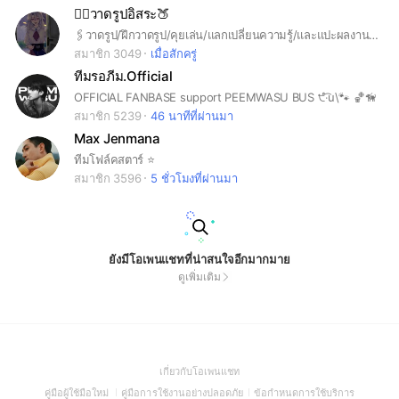
👉🏻วาดรูปอิสระ🍑
🖇วาดรูป/ฝึกวาดรูป/คุยเล่น/แลกเปลี่ยนความรู้/และแปะผลงาน•√•✨ 『กลุ่มนี้ต้อนรับทุกคนครับ』 **วาดสวยหรือไม่สวยหรือจะวาดไม่เป็นก็เข้าได้✨💗 **เข้ามาแล้วอย่าลืมอ่านกฏในโน้ตด้วยนะครับ^^
สมาชิก 3049
เมื่อสักครู่
ทีมรอภีม.Official
OFFICIAL FANBASE support PEEMWASU BUS ੯‧̀͡u\🐾 🏀🦮
สมาชิก 5239
46 นาทีที่ผ่านมา
Max Jenmana
ทีมโฟล์คสตาร์ ⭐️
สมาชิก 3596
5 ชั่วโมงที่ผ่านมา
ยังมีโอเพนแชทที่น่าสนใจอีกมากมาย
ดูเพิ่มเติม
(Open
เกี่ยวกับโอเพนแชท
in
(Open
(Open
(Open
คู่มือผู้ใช้มือใหม่
คู่มือการใช้งานอย่างปลอดภัย
ข้อกำหนดการใช้บริการ