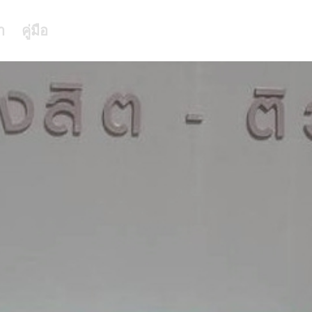
า
คู่มือ