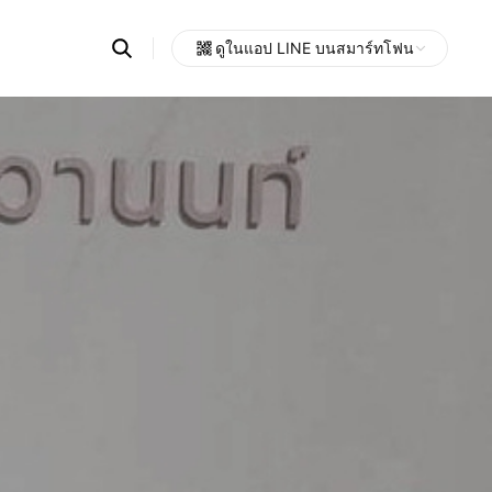
Search
ดูในแอป LINE บนสมาร์ทโฟน
OpenChats
Open
or
search
messages
area