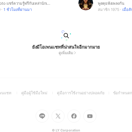
Bitcoin / Crypto แชร์ความรู้ฟรีกับเหล่านักเทรด (เข้ามาแล้วอ่านประกาศ + โน้ต) ในโน้ตมีความรู้ฟรี ❇️ สมัคร Binance กับ VIP Partner ของเราลดค่าธรรมเนียมมากที่สุด 45% (ลิงค์แท้ได้ส่วนลดจริง ลดตลอดการใช้งาน) *สมัครเองไม่ได้รับส่วนลดเพิ่ม* ❇️ ข้อมูลความรู้ทั้งหมดอยู่ในโน้ต : คลิปวิเคราะห์กราฟรายวัน, วิธีสมัครเว็บเทรดได้ลดค่าธรรมเนียมสูงสุด, สอนวิเคราะห์กราฟเบื้องต้น-ระดับสูงสุด (ฟรี), พื้นฐานความรู้สำหรับนักเทรดคริปโต ❇️ ห้อง Crypto Club สำหรับนักเทรดทุกคน ฟรีทุกอย่าง
พูดคุยฟังเพลงกัน
0
1 ชั่วโมงที่ผ่านมา
สมาชิก 1975
เมื่อสั
ยังมีโอเพนแชทที่น่าสนใจอีกมากมาย
ดูเพิ่มเติม
(Open
(Open
(Open
อเพนแชท
คู่มือผู้ใช้มือใหม่
คู่มือการใช้งานอย่างปลอดภัย
ข้อกำหนดก
in
in
in
a
a
a
new
new
new
Go
Go
Go
Go
window)
window)
window)
to
to
to
to
Line
X
Facebook
Youtube
(Open
(Open
(Open
(Open
© LY Corporation