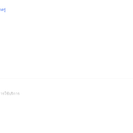
กครู่
(Open
ารใช้บริการ
in
a
new
window)