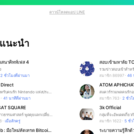
ดาวน์โหลดแอป LINE
ทแนะนำ
เสนาคิทท์เฟส 4
ง
2 ชั่วโมงที่ผ่านมา
สมาชิก 86997
46 
Direct
ห้องรวมพลสำหรับคนรัก Nintendo แห่งประเทศไทย!
0
41 นาทีที่ผ่านมา
สมาชิก 763
2 ชั่วโ
AT SQUARE
3k Official
พื้นที่สำหรับชาวธรรมศาสตร์ พูดคุยแลกเปลี่ยนความคิดเห็น หางานพิเศษ คุยประเด็นต่างๆ แจ้งข่าวสารสำคัญ หาเพื่อน #ธรรมศาสตร์ #ประเทศรังสิต
8
เมื่อสักครู่
สมาชิก 1622
5 ชั่
Crypto Club : มือใหม่หัดเทรด Bitcoin วิเคราะห์กราฟฟรี
ระบายความรู้สึกด