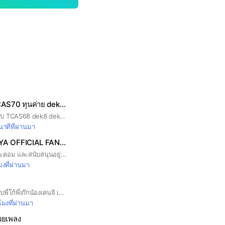
สอบเข้ามหาลัย TCAS70 ทุนค่าย dek70
รวมข่าวสอบเข้าสำหรับ TCAS68 dek8 dek69 รับตรง ทุน ค่าย
นาทีที่ผ่านมา
ATOM​ APHICHAYA​ OFFICIAL​ FANCLUB
สแควร์รวมพลคนรักอะตอม และสนับสนุนอยู่เคียงข้างอะตอมตลอดไป.. สแควร์นี้สร้างมาจากเหล่าแอดมิน atom aphichaya fanclub มอบของขวัญพิเศษชิ้นนี้ให้อะตอมและแฟนคลับ ได้พูดคุยแลกเปลี่ยนความคิดกัน
มงที่ผ่านมา
กลุ่มที่จะอัพเดตเกี่ยวกับพี่โก้พี่เก๊กน้องเคนจิ เข้าร่วมเพื่อพูดคุยกันได้แบบไม่ต้องเขินอาย
วโมงที่ผ่านมา
้วยเพลง