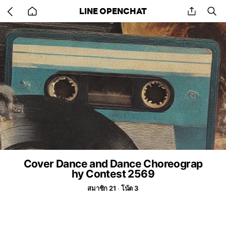
Go
share
se
LINE OPENCHAT
back
to
home
Cover Dance and Dance Choreograp
hy Contest 2569
สมาชิก 21
โน้ต 3