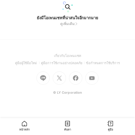
ยังมีโอเพนแชทที่น่าสนใจอีกมากมาย
ดูเพิ่มเติม
(Open
เกี่ยวกับโอเพนแชท
in
(Open
(Open
(Open
คู่มือผู้ใช้มือใหม่
คู่มือการใช้งานอย่างปลอดภัย
ข้อกำหนดการใช้บริการ
a
in
in
in
Go
Go
Go
new
Go
a
a
a
to
to
to
window)
to
new
new
new
Line
X
Facebook
Youtube
window)
window)
window)
(Open
(Open
(Open
(Open
© LY Corporation
in
in
in
in
a
a
a
a
new
new
new
new
window)
window)
window)
window)
หน้าหลัก
ค้นหา
คู่มือ