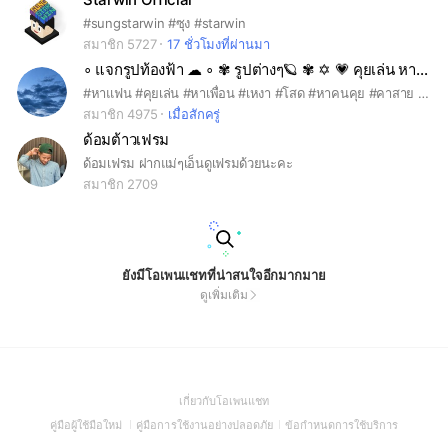
#sungstarwin #ซุง #starwin
สมาชิก 5727
17 ชั่วโมงที่ผ่านมา
∘ แจกรูปท้องฟ้า ☁ ∘ ✾ รูปต่างๆ🪐 ✾ ✡︎ 💗 คุยเล่น หาเพื่อน 🎀 ✡︎
#หาแฟน #คุยเล่น #หาเพื่อน #เหงา #โสด #หาคนคุย #คาสาย #หาคนรู้ใจ เข้ามาคุยได้เลยค่ะ
สมาชิก 4975
เมื่อสักครู่
ด้อมต้าวเฟรม
ด้อมเฟรม ฝากแม่ๆเอ็นดูเฟรมด้วยนะคะ
สมาชิก 2709
ยังมีโอเพนแชทที่น่าสนใจอีกมากมาย
ดูเพิ่มเติม
(Open
เกี่ยวกับโอเพนแชท
in
(Open
(Open
(Open
คู่มือผู้ใช้มือใหม่
คู่มือการใช้งานอย่างปลอดภัย
ข้อกำหนดการใช้บริการ
a
in
in
in