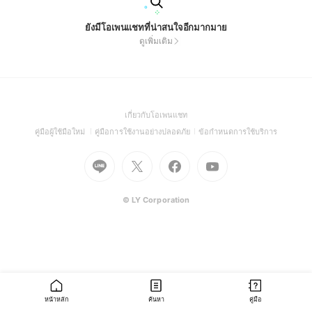
ยังมีโอเพนแชทที่น่าสนใจอีกมากมาย
ดูเพิ่มเติม
(Open
เกี่ยวกับโอเพนแชท
in
(Open
(Open
(Open
คู่มือผู้ใช้มือใหม่
คู่มือการใช้งานอย่างปลอดภัย
ข้อกำหนดการใช้บริการ
a
in
in
in
Go
Go
Go
new
Go
a
a
a
to
to
to
window)
to
new
new
new
Line
X
Facebook
Youtube
window)
window)
window)
(Open
(Open
(Open
(Open
© LY Corporation
in
in
in
in
a
a
a
a
new
new
new
new
window)
window)
window)
window)
หน้าหลัก
ค้นหา
คู่มือ