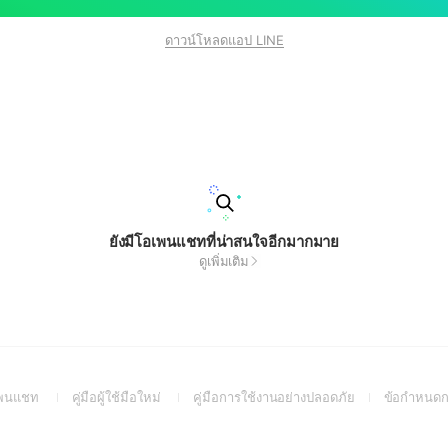
ดาวน์โหลดแอป LINE
ยังมีโอเพนแชทที่น่าสนใจอีกมากมาย
ดูเพิ่มเติม
(Open
(Open
(Open
อเพนแชท
คู่มือผู้ใช้มือใหม่
คู่มือการใช้งานอย่างปลอดภัย
ข้อกำหนดก
in
in
in
a
a
a