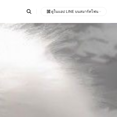
Search
ดูในแอป LINE บนสมาร์ทโฟน
OpenChats
Open
or
search
messages
area