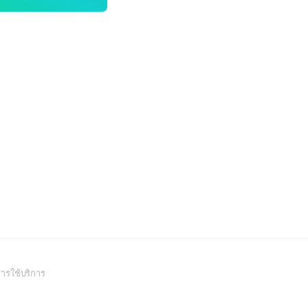
(Open
ารใช้บริการ
in
a