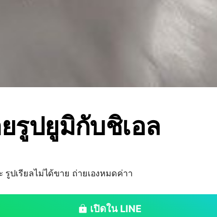
ยรูปยูมิกับชิเอล
คะ รูปเรียลไม่ได้ขาย ถ่ายเองหมดค่าา
เปิดใน LINE