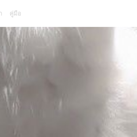
า
คู่มือ