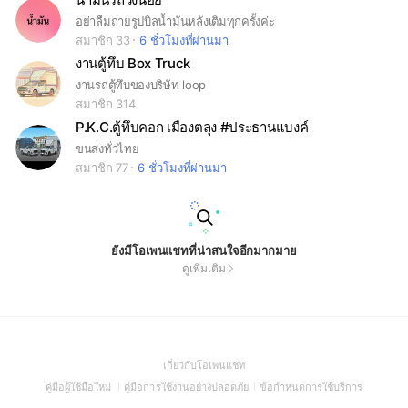
อย่าลืมถ่ายรูปบิลน้ำมันหลังเติมทุกครั้งค่ะ
สมาชิก 33
6 ชั่วโมงที่ผ่านมา
งานตู้ทึบ Box Truck
งานรถตู้ทึบของบริษัท loop
สมาชิก 314
P.K.C.ตู้ทึบคอก เมืองตลุง #ประธานแบงค์
ขนส่งทั่วไทย
สมาชิก 77
6 ชั่วโมงที่ผ่านมา
ยังมีโอเพนแชทที่น่าสนใจอีกมากมาย
ดูเพิ่มเติม
(Open
เกี่ยวกับโอเพนแชท
in
(Open
(Open
(Open
คู่มือผู้ใช้มือใหม่
คู่มือการใช้งานอย่างปลอดภัย
ข้อกำหนดการใช้บริการ
a
in
in
in