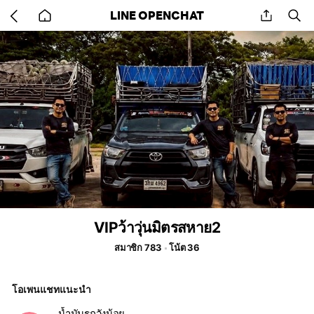
Go
share
se
LINE OPENCHAT
back
to
home
VIPว้าวุ่นมิตรสหาย2
สมาชิก 783
โน้ต 36
โอเพนแชทแนะนำ
น้ำมันรถวังน้อย