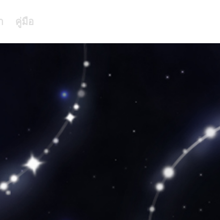
า
คู่มือ