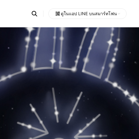
Search
ดูในแอป LINE บนสมาร์ทโฟน
OpenChats
Open
or
search
messages
area