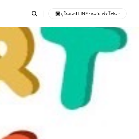
Search
ดูในแอป LINE บนสมาร์ทโฟน
OpenChats
Open
or
search
messages
area