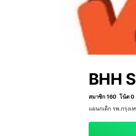
BHH S
สมาชิก 160
โน้ต 0
แผนกเด็ก รพ.กรุงเ