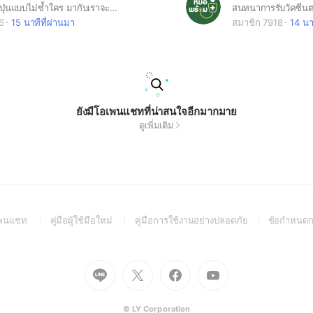
อยากค้นหาญี่ปุ่นแบบไม่ซ้ำใคร มากับเราจะพบว่าญี่ปุ่นมีที่เที่ยวที่น่าค้นหาอีกเยอะ #อัปเดตข่าวญี่ปุ่น #พิกัดที่เที่ยวญี่ปุ่น
6
15 นาทีที่ผ่านมา
สมาชิก 7918
14 นา
ยังมีโอเพนแชทที่น่าสนใจอีกมากมาย
ดูเพิ่มเติม
(Open
(Open
(Open
อเพนแชท
คู่มือผู้ใช้มือใหม่
คู่มือการใช้งานอย่างปลอดภัย
ข้อกำหนดก
in
in
in
a
a
a
new
new
new
Go
Go
Go
Go
window)
window)
window)
to
to
to
to
Line
X
Facebook
Youtube
(Open
(Open
(Open
(Open
© LY Corporation