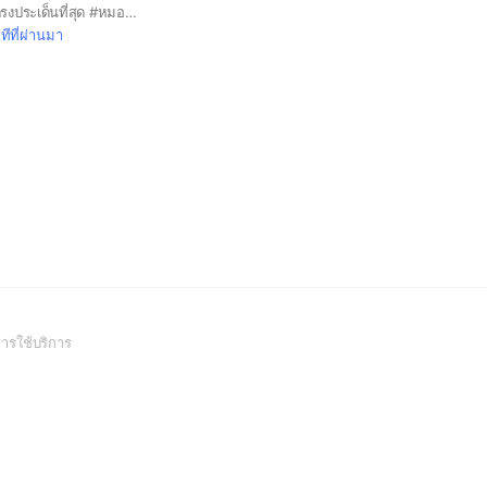
สนทนาการรับวัคซีนตรงประเด็นที่สุด #หมอพร้อม#วัคซีนโควิด 19#ซิโนแวค#แอสตร้าเซเนกร้า#โมเดอร์น่า#ไฟเซอร์#ซิโนฟาร์ม
ทีที่ผ่านมา
(Open
ารใช้บริการ
in
a
new
window)