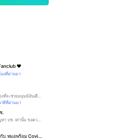
Fanclub ❤︎︎
วโมงที่ผ่านมา
by Coach Champ ห้องที่จะช่วยมนุษย์เงินเดือน เริ่มต้นรู้จักการลงทุนหุ้นแบบง่ายๆครับ
าทีที่ผ่านมา
ช.
📍สำหรับถาม-ตอบปัญหา บช. เท่านั้น ขอความร่วมมือระบุโปรไฟล์ ชื่อจริง ส่วนงาน/สาขา เพื่อสะดวกในการติดต่อสื่อสาร
(1)วัคซีนโควิด-19 กับ หมอพร้อม Covid-19