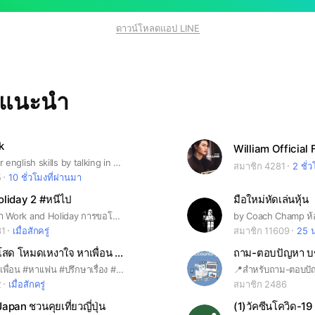
ดาวน์โหลดแอป LINE
ทแนะนำ
k
William Official 
Improve your english skills by talking in english with us.
สมาชิก 4281
2 ชั่
5
10 ชั่วโมงที่ผ่านมา
liday 2 #หนีไป
มือใหม่หัดเล่นหุ้น
พูดคุยเรื่องวีซ่า Work and Holiday การขอโควต้า หาเพื่อนเดินทางและการใช้ชีวิตในออสเตรเลีย
31
เมื่อสักครู่
สมาชิก 11609
25 น
🍄สถานีคนโสด โหมดเหงาใจ หาเพื่อน ปรึกษาปัญหา
ถาม-ตอบปัญหา บ
#คนโสด #หาเพื่อน #หาเเฟน #ปรึกษาเรื่อง #ความรัก #ปัญหาชีวิต #อกหัก รักคุดตุ้ดเมิน เชิญทางนี้
2
เมื่อสักครู่
สมาชิก 2486
pan ชวนคุยเที่ยวญี่ปุ่น