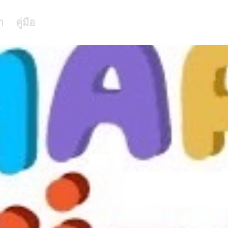
า
คู่มือ