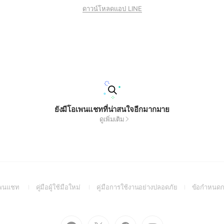
ดาวน์โหลดแอป LINE
ยังมีโอเพนแชทที่น่าสนใจอีกมากมาย
ดูเพิ่มเติม
(Open
(Open
(Open
อเพนแชท
คู่มือผู้ใช้มือใหม่
คู่มือการใช้งานอย่างปลอดภัย
ข้อกำหนดก
in
in
in
a
a
a
new
new
new
Go
Go
Go
Go