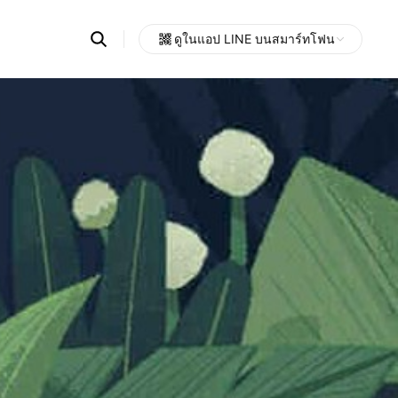
Search
ดูในแอป LINE บนสมาร์ทโฟน
OpenChats
Open
or
search
messages
area