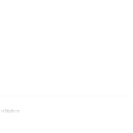
(Open
ารใช้บริการ
in
a
new