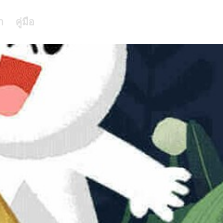
า
คู่มือ