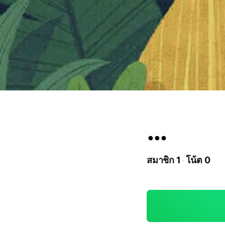
…
สมาชิก 1
โน้ต 0